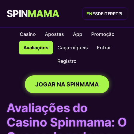
SPIN
MAMA
EN
ES
DE
IT
FR
PT
PL
Casino
Apostas
App
Promoção
Avaliações
Caça-níqueis
Entrar
Registro
JOGAR NA SPINMAMA
Avaliações do
Casino Spinmama: O