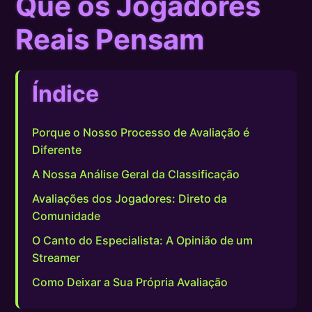
Que os Jogadores
Reais Pensam
Índice
Porque o Nosso Processo de Avaliação é
Diferente
A Nossa Análise Geral da Classificação
Avaliações dos Jogadores: Direto da
Comunidade
O Canto do Especialista: A Opinião de um
Streamer
Como Deixar a Sua Própria Avaliação