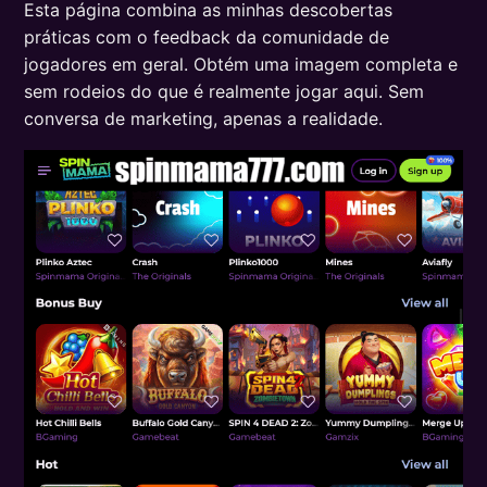
Esta página combina as minhas descobertas
práticas com o feedback da comunidade de
jogadores em geral. Obtém uma imagem completa e
sem rodeios do que é realmente jogar aqui. Sem
conversa de marketing, apenas a realidade.