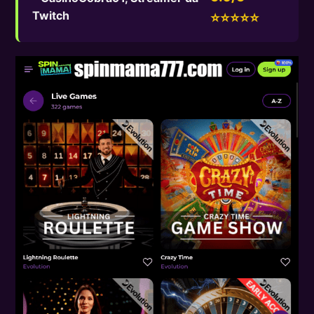
Twitch
⭐⭐⭐⭐⭐