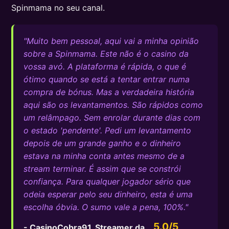
Spinmama no seu canal.
"Muito bem pessoal, aqui vai a minha opinião
sobre a Spinmama. Este não é o casino da
vossa avó. A plataforma é rápida, o que é
ótimo quando se está a tentar entrar numa
compra de bónus. Mas a verdadeira história
aqui são os levantamentos. São rápidos como
um relâmpago. Sem enrolar durante dias com
o estado 'pendente'. Pedi um levantamento
depois de um grande ganho e o dinheiro
estava na minha conta antes mesmo de a
stream terminar. É assim que se constrói
confiança. Para qualquer jogador sério que
odeia esperar pelo seu dinheiro, esta é uma
escolha óbvia. O sumo vale a pena, 100%."
5.0/5
- CasinoCobra91, Streamer da