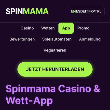
SPIN
MAMA
EN
ES
DE
IT
FR
PT
PL
Casino
Wetten
App
Promo
Bewertungen
Spielautomaten
Anmeldung
Registrieren
JETZT HERUNTERLADEN
Spinmama Casino &
Wett-App