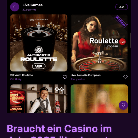
Braucht ein Casino im