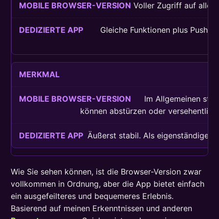
Voller Zugriff auf alle 
Gleiche Funktionen plus Push-B
Im Allgemeinen stab
können abstürzen oder versehentlich
Äußerst stabil. Als eigenständige 
Wie Sie sehen können, ist die Browser-Version zwar
vollkommen in Ordnung, aber die App bietet einfach
ein ausgefeilteres und bequemeres Erlebnis.
Basierend auf meinen Erkenntnissen und anderen