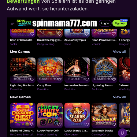
Bewertungen
von Spielern ist es den geringen
Aufwand wert, sie herunterzuladen.