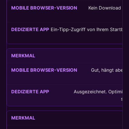
Kein Download erfo
Ein-Tipp-Zugriff von Ihrem Startbild
Gut, hängt aber v
Ausgezeichnet. Optimiert 
sch