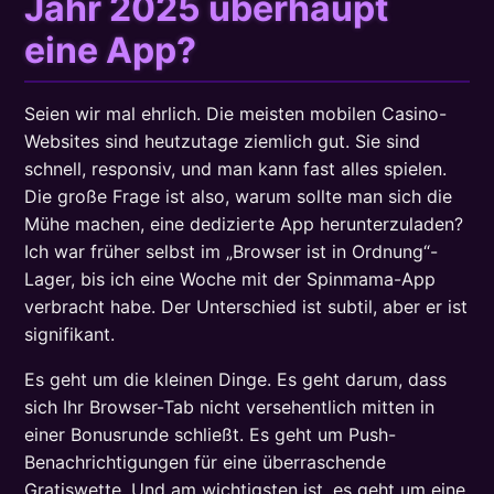
Jahr 2025 überhaupt
eine App?
Seien wir mal ehrlich. Die meisten mobilen Casino-
Websites sind heutzutage ziemlich gut. Sie sind
schnell, responsiv, und man kann fast alles spielen.
Die große Frage ist also, warum sollte man sich die
Mühe machen, eine dedizierte App herunterzuladen?
Ich war früher selbst im „Browser ist in Ordnung“-
Lager, bis ich eine Woche mit der Spinmama-App
verbracht habe. Der Unterschied ist subtil, aber er ist
signifikant.
Es geht um die kleinen Dinge. Es geht darum, dass
sich Ihr Browser-Tab nicht versehentlich mitten in
einer Bonusrunde schließt. Es geht um Push-
Benachrichtigungen für eine überraschende
Gratiswette. Und am wichtigsten ist, es geht um eine